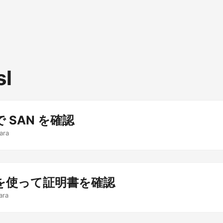
sl
 で SAN を確認
ara
sl を使って証明書を確認
ara