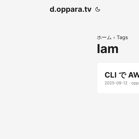
d.oppara.tv
ホーム
Tags
»
Iam
CLI で 
2025-09-12
· opp