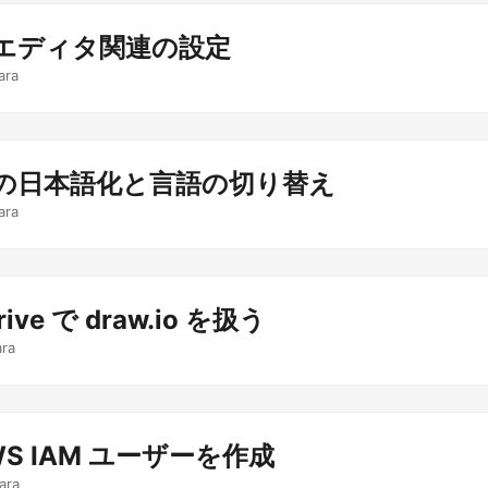
e エディタ関連の設定
ara
e の日本語化と言語の切り替え
ara
rive で draw.io を扱う
ara
AWS IAM ユーザーを作成
ara