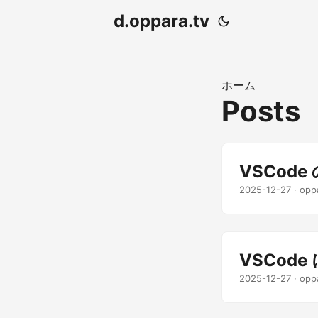
d.oppara.tv
ホーム
Posts
VSCod
2025-12-27
· opp
VSCod
2025-12-27
· opp