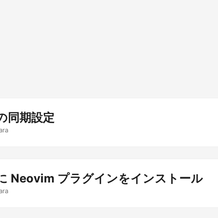
e の同期設定
ara
e に Neovim プラグインをインストール
ara